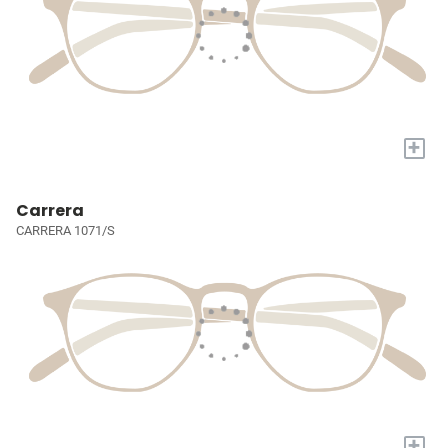
+
Carrera
CARRERA 1071/S
+