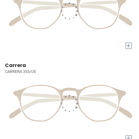
+
Carrera
CARRERA 353/US
+