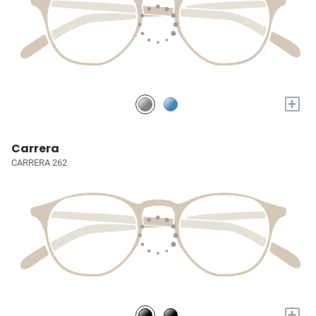
+
Carrera
CARRERA 262
+