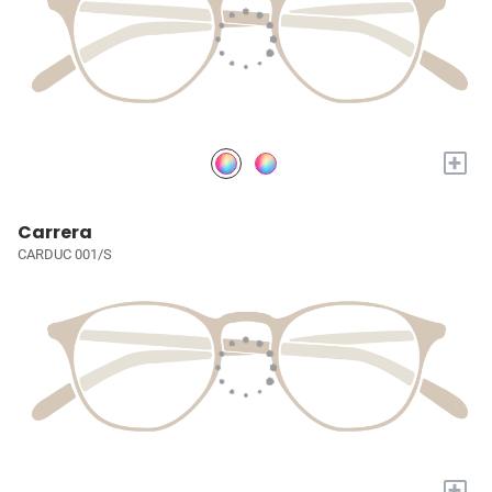
+
Carrera
CARDUC 001/S
+