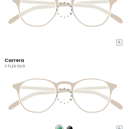
+
Carrera
C FLEX 03/G
+