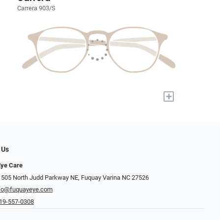
Carrera 903/S
+
 Us
Eye Care
 505 North Judd Parkway NE, Fuquay Varina NC 27526
fo@fuquayeye.com
19-557-0308