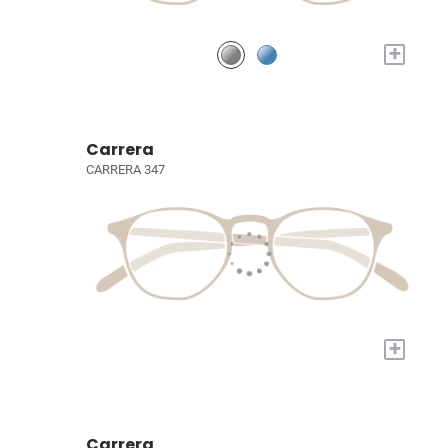
+
Carrera
CARRERA 347
+
Carrera