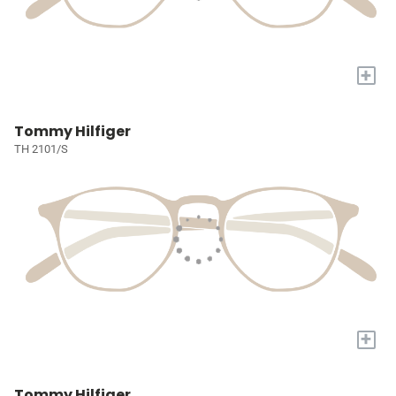
+
Tommy Hilfiger
TH 2101/S
+
Tommy Hilfiger