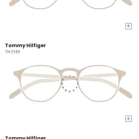
+
Tommy Hilfiger
TH 2183
+
Tommy Hilfiger