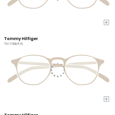
+
Tommy Hilfiger
TH 1788/F/S
+