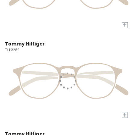
+
Tommy Hilfiger
TH 2252
+
Tommy Hilfiger