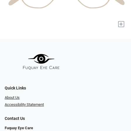
+
Quick Links
About Us
Accessibility Statement
Contact Us
Fuquay Eye Care