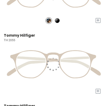
+
Tommy Hilfiger
TH 2055
+
Tommy Hilfiger