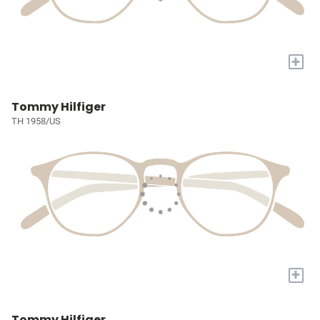
+
Tommy Hilfiger
TH 1958/US
+
Tommy Hilfiger