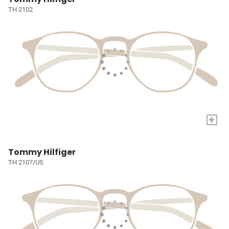
TH 2102
+
Tommy Hilfiger
TH 2107/US