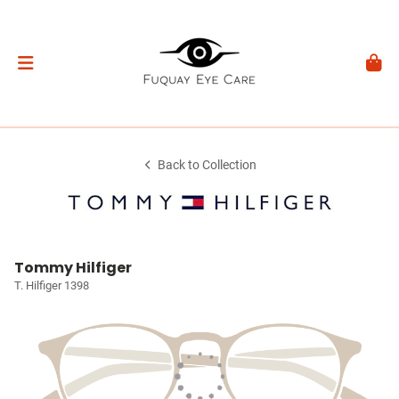
Back to Collection
Tommy Hilfiger
T. Hilfiger 1398